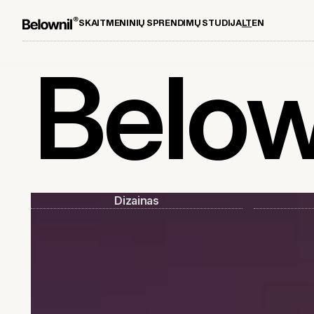
SKAITMENINIŲ SPRENDIMŲ STUDIJA
LT
EN
Below
Dizainas