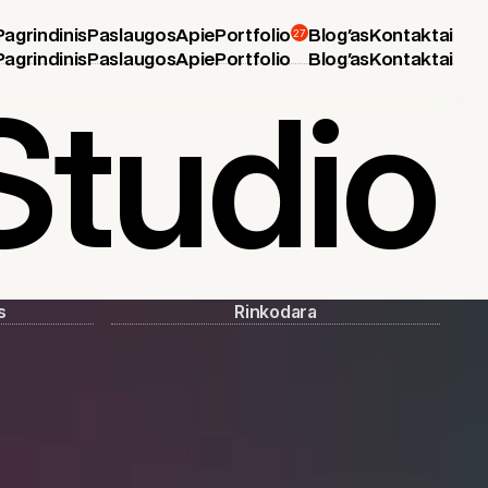
Pagrindinis
Paslaugos
Apie
Portfolio
27
Blog'as
Kontaktai
Pagrindinis
Paslaugos
Apie
Portfolio
Blog'as
Kontaktai
Studio
s
Rinkodara