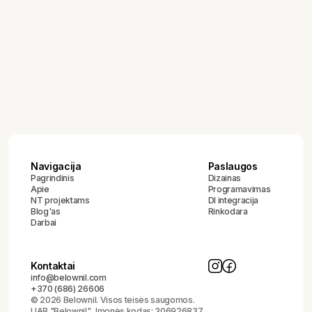
Turime branduolinę 3 žmonių komandą ir patikimų
laisvai samdomų specialistų tinklą, su kuriais
dirbame jau daugelį metų. Kiekvienam projektui
atskirai formuojame atitinkamą komandą, pritaikytą
konkretiems poreikiams.
Navigacija
Paslaugos
Pagrindinis
Dizainas
Apie
Programavimas
NT projektams
DI integracija
Blog'as
Rinkodara
Darbai
Kontaktai
info@belownil.com
+370 (686) 26606
© 2026 Belownil. Visos teisės saugomos.
UAB "Belownil", Įmonės kodas: 306926837